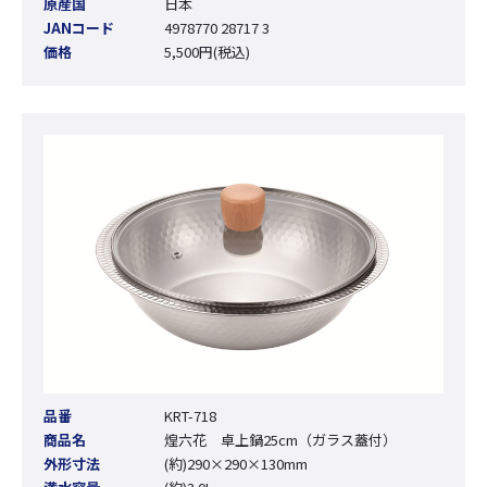
原産国
日本
JANコード
4978770 28717 3
価格
5,500円(税込)
品番
KRT-718
商品名
煌六花 卓上鍋25cm（ガラス蓋付）
外形寸法
(約)290×290×130mm