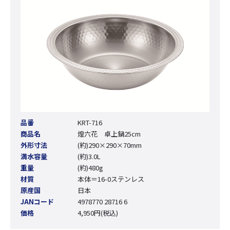
品番
KRT-716
商品名
煌六花 卓上鍋25cm
外形寸法
(約)290×290×70mm
満水容量
(約)3.0L
重量
(約)480g
材質
本体＝16-0ステンレス
原産国
日本
JANコード
4978770 28716 6
価格
4,950円(税込)