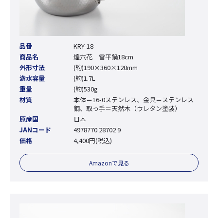
品番
KRY-18
商品名
煌六花 雪平鍋18cm
外形寸法
(約)190×360×120mm
満水容量
(約)1.7L
重量
(約)530g
材質
本体＝16-0ステンレス、金具＝ステンレス
鋼、取っ手＝天然木（ウレタン塗装）
原産国
日本
JANコード
4978770 28702 9
価格
4,400円(税込)
Amazonで見る