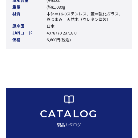
満水容量
(約)3.0L
重量
(約)1,080g
材質
本体＝16-0ステンレス、蓋＝強化ガラス、
蓋つまみ＝天然木（ウレタン塗装）
原産国
日本
JANコード
4978770 28718 0
価格
6,600円(税込)
CATALOG
製品カタログ