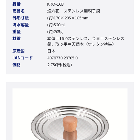
品番
KRO-16B
商品名
煌六花 ステンレス製親子鍋
外形寸法
(約)170×205×185mm
満水容量
(約)520ml
重量
(約)205g
材質
本体＝16-0ステンレス、金具＝ステンレス
鋼、取っ手＝天然木（ウレタン塗装）
原産国
日本
JANコード
4978770 28705 0
価格
2,750円(税込)