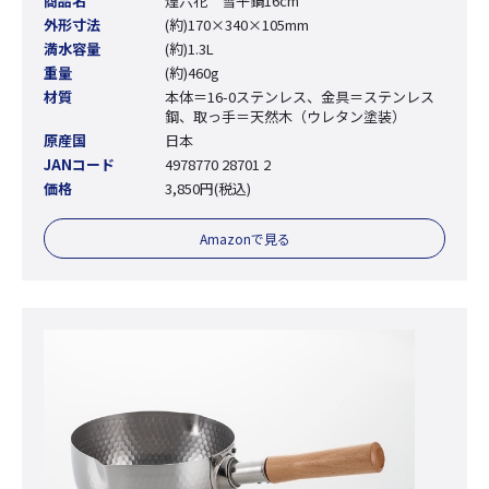
商品名
煌六花 雪平鍋16cm
外形寸法
(約)170×340×105mm
満水容量
(約)1.3L
重量
(約)460g
材質
本体＝16-0ステンレス、金具＝ステンレス
鋼、取っ手＝天然木（ウレタン塗装）
原産国
日本
JANコード
4978770 28701 2
価格
3,850円(税込)
Amazonで見る