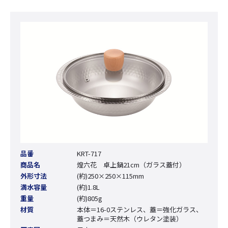
品番
KRT-717
商品名
煌六花 卓上鍋21cm（ガラス蓋付）
外形寸法
(約)250×250×115mm
満水容量
(約)1.8L
重量
(約)805g
材質
本体＝16-0ステンレス、蓋＝強化ガラス、
蓋つまみ＝天然木（ウレタン塗装）