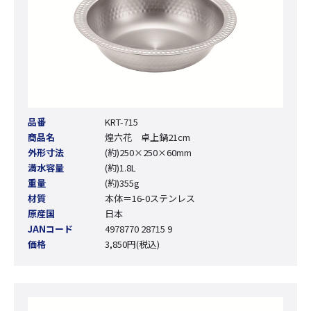
品番
KRT-715
商品名
煌六花 卓上鍋21cm
外形寸法
(約)250×250×60mm
満水容量
(約)1.8L
重量
(約)355g
材質
本体＝16-0ステンレス
原産国
日本
JANコード
4978770 28715 9
価格
3,850円(税込)