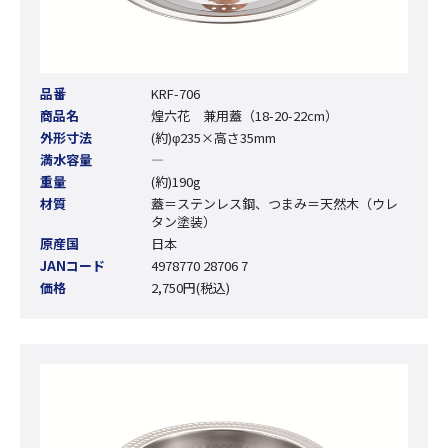
品番
KRF-706
商品名
煌六花 兼用蓋（18-20-22cm）
外形寸法
(約)φ235×高さ35mm
満水容量
―
重量
(約)190g
材質
蓋＝ステンレス鋼、つまみ＝天然木（ウレ
タン塗装）
原産国
日本
JANコード
4978770 28706 7
価格
2,750円(税込)