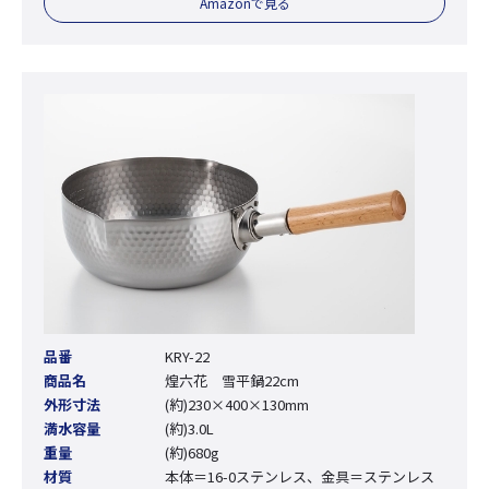
Amazonで見る
品番
KRY-22
商品名
煌六花 雪平鍋22cm
外形寸法
(約)230×400×130mm
満水容量
(約)3.0L
重量
(約)680g
材質
本体＝16-0ステンレス、金具＝ステンレス